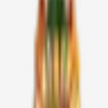
KA-531
Kurubarapet
Karnataka
Thursday
07.08.2026
DG-7
சிவிகிரிப்பட்டி
திண்டுக்கல்
Friday
08.08.2026
VR-13
சாத்தூர்
விருதுநகர்
Saturday
09.08.2026
கிருஷ்ணகிரி
KS-176
விளங்காமுடி
Sunday
தெற்கு
10.08.2026
KRW-03
கரூர் மகளிர்
கரூர்
Monday
11.08.2026
TIW-29
கேத்தாண்டப்பட்டி &
திருப்பத்தூர்
Tuesday
& TIS-57
மேட்டுக்கணியூர்
ஆடி அமாவாசை
வேள்வி - பாரதி நகர்,
SS-01,
ஹுட்கோ காலனி,
SS-11,
ஓம்சக்தி நகர்,
SS-12,
சுந்தராபுரம்
12.08.2026
SS-65,
சக்திபீடங்கள் -
கோவை &
Wednesday
SS-04,
கோவை மாவட்டம்.
திருப்பூர்
SS-23,
திருப்பூர், புஷ்பவனம்,
SS-61,
வெள்ளக்கோவில்,