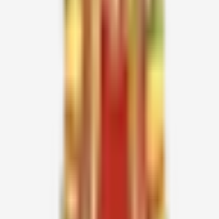
20.08.2026
TMPTW-
ரெட்டியார்பாளையம்
திருவண்ணாமலை
Thursday
42
21.08.2026
MDS-03
மகளிர்
மதுரை
Friday
22.08.2026
RNW-03
புது நகர்
இராமநாதபுரம்
Saturday
23.08.2026
RPS-31
கனியனூர்
இராணிப்பேட்டை
Sunday
24.08.2026
PEC-11
மங்கலமேடு
பெரம்பலூர்
Monday
25.08.2026
MDE-21
கீழையூர்
மதுரை
Tuesday
26.08.2026
SGS-10
மீனாட்சி நகர்
சிவகங்கை
Wednesday
ஆவணி பௌர்ணமி
27.08.2026
விளக்கு பூசை -
SS-06
திருப்பத்தூர்
Thursday
வாணியம்பாடி
சக்திபீடம்
28.08.2026
TJE-41
வடுகச்சேரி
தஞ்சாவூர்