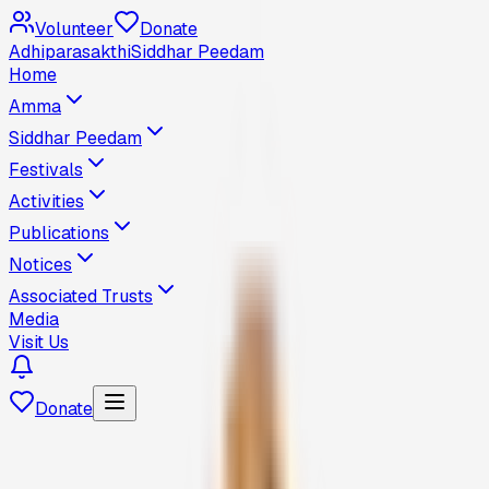
Volunteer
Donate
Adhiparasakthi
Siddhar Peedam
Home
Amma
Siddhar Peedam
Festivals
Activities
Publications
Notices
Associated Trusts
Media
Visit Us
Donate