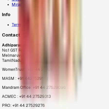
Miracles
Info
Terms and Condition
Contact
Adhiparasakthi Siddhar Peedam
No.1 GST Road,
Melmaruvathur-603 319
TamilNadu
WomenTrust : +91 44 27529199
MASM : +91 4427529199
Mandram Office: +91 44 27529096
ACMEC : +91 44 27529313
PRO: +91 44 27529276