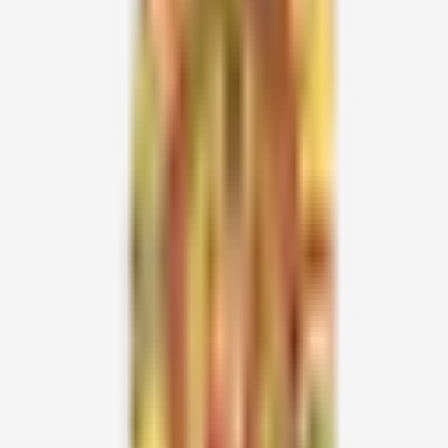
SS-62
உடுமலைப்பேட்டை
சக்திபீடங்கள் -
திருப்பூர் மாவட்டம்.
ஆடிப்பூர பெருவிழா -
13.08.2026
கோவை &
CB & TP
கோவை & திருப்பூர்
Thursday
திருப்பூர்
மாவட்ட மன்றங்கள்
ஆடிப்பூர பெருவிழா -
14.08.2026
கோவை &
CB & TP
கோவை & திருப்பூர்
Friday
திருப்பூர்
மாவட்ட மன்றங்கள்
ஆடிப்பூர பெருவிழா -
15.08.2026
கோவை &
CB & TP
கோவை & திருப்பூர்
Saturday
திருப்பூர்
மாவட்ட மன்றங்கள்
16.08.2026
TKW-03
மேலகரம்
தென்காசி
Sunday
17.08.2026
PDW-16
காந்தி நகர்
புதுக்கோட்டை
Monday
18.08.2026
KA-319
Devanahalli
Karnataka
Tuesday
19.08.2026
TES-24
கம்பம்
தேனி
Wednesday