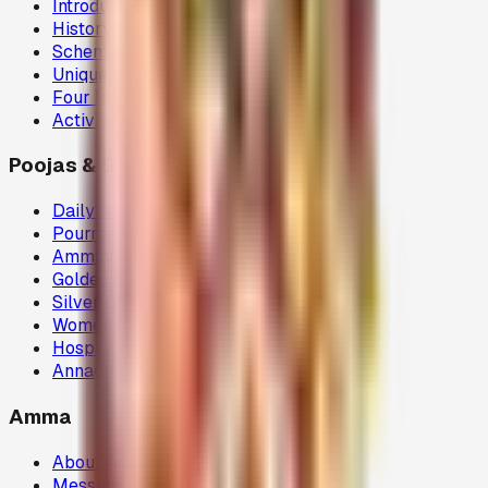
Introduction
History
Schema
Uniqueness
Four Ideals
Activities
Poojas & Donations
Daily Abhisegam
Pournami Velaku Poojai
Ammavasai Velvi
Golden Chariot
Silver Chariot
Women Welfare (80G)
Hospital Donations (80G)
Annadhanam (80G)
Amma
About Amma
Message