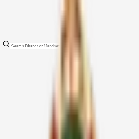
Date & Day
Reg No
Mandram
District
01.08.2026
TMA-01
ஆரணி பொது
திருவண்ணாமலை
Saturday
02.08.2026
KA
J.C. Nagar
Karnataka
Sunday
03.08.2026
KA-648
Voccaleri
Karnataka
Monday
04.08.2026
செங்குன்றம் -
MN-06
வட சென்னை
Tuesday
அம்பேத்கர் நகர்
05.08.2026
MCI-14
கோயம்பேடு
மத்திய சென்னை
Wednesday
06.08.2026