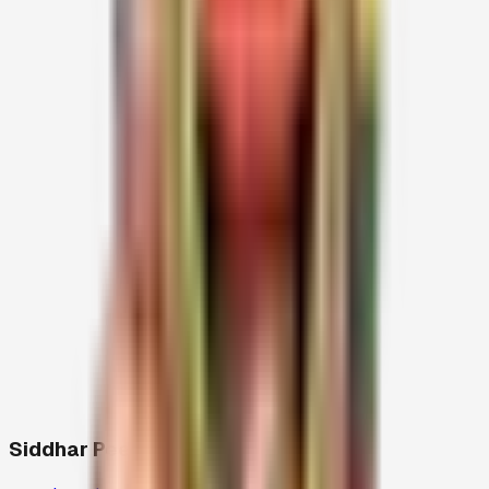
பேராவது
இருக்க வேண்டும்.
முதல் நாள் மாலை
3.30 மணிக்கு
முன் சித்தர்பீடத்திற்கு
வந்து விடவும். அன்னையின் ஆணைப்படி ஒவ்வொரு
மன்றமும் அன்னதானத்தை சிறப்பாக செய்யவும்.
2 சாக்கு (கோணிப்பை)
அளவிற்கு வேப்பிலை
கொண்டுவரவும்.
ஊரிலிருந்து புறப்படும் முன் கீழ்க்காணும் எண்ணில் தகவல்
சொல்லவும்.
குறிப்பு: தவிர்க்க இயலாத நிலையில் குறிப்பிட்ட மன்றம்
பணிக்கு வரமுடியாத நிலை ஏற்படும் போது, அந்த
மாவட்டத்தலைவர் கருவறைப்பணிக்கு மாற்று மன்றத்தை
ஏற்பாடு செய்து சித்தர்பீடத்திற்கு உடனே அனுப்பி வைக்க
வேண்டும்.
Siddhar Peedam