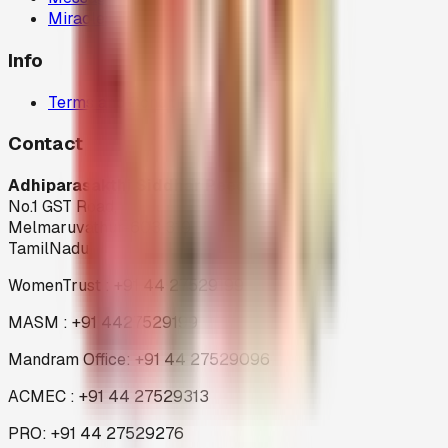
Miracles
Info
Terms and Condition
Contact
Adhiparasakthi Siddhar Peedam
No.1 GST Road,
Melmaruvathur-603 319
TamilNadu
WomenTrust : +91 44 27529199
MASM : +91 4427529199
Mandram Office: +91 44 27529096
ACMEC : +91 44 27529313
PRO: +91 44 27529276