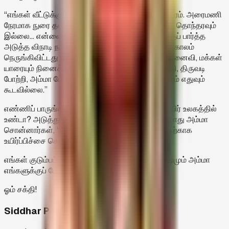
“எங்கள் வீட்டுக்கும், மருத்துவமனைக்கும் 3 கி.மீ தூரம். அரைமணி
நேரமாக நுரை தள்ளவில்லை, மயக்கம் இல்லை, எந்த தொந்தரவும்
இல்லை... என்னைக் கொத்திய அந்தக் கருநாகத்தைப் பார்த்த
அடுத்த விநாடி நம் உயிர் அவ்வளவுதான், நமது முடிவுகாலம்
நெருங்கிவிட்டது என்பதை உணர்ந்தவுடன் எனக்கு மனைவி, மக்கள்
யாரையும் நினைக்கவில்லை. மூலமந்திரம், குருபோற்றி, திருவடி
போற்றி, அம்மா போற்றி என்ற மந்திரங்கள் தவிர வேறும் எதுவும்
கூடவில்லை.”
எண்ணிப் பாருங்கள் கருநாகம் கடித்துப் பிழைத்த உயிர் உலகத்தில்
உண்டா? அடுத்து அம்மாவிற்குப் பாதபூஜை செய்தபோது அம்மா
சொன்னார்கள், “நீங்கள் இருவரும் செய்த தொண்டிற்காக
உயிர்ப்பிச்சை கொடுத்தேன்”
எங்கள் குடும்பம் அனுபவிக்கும் ஒவ்வொரு சந்தோஷமும் அம்மா
எங்களுக்குப் போட்ட உயிர்ப்பிச்சை.
ஓம் சக்தி!
Siddhar Peedam