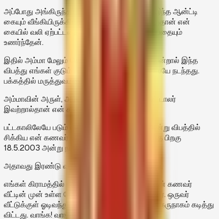
அப்போது அங்கிருந்த டாக்டரின் மகன், ‘அம்மா... இந்த ஆன்ட்டி
கையும் வீங்கியிருக்கிறது பாரு’ என்று கூறியபோதுதான் என்
கையில் வலி ஏற்பட்டதையும், என் கை வீங்கியிருப்பதையும்
உணர்ந்தேன்.
இதில் அம்மா மேலும் செய்த அனுகூலம் என்னவென்றால் இந்த
விபத்து எங்கள் குடும்ப டாக்டர் வீட்டுக்கு அருகிலேயே நடந்தது.
பக்கத்தில் மருத்துவமனை.
அம்மாவின் அருள், அம்மாவின் சக்தி, அம்மாவின் டாலர்
இவற்றால்தான் என் கணவர் உயிர் மீண்டது.
பட்டகாலிலேயே படும் என்பதற்கேற்ப 5.5.2001 அன்று விபத்தில்
சிக்கிய என் கணவர் உயிர் பிழைத்த அற்புதம் நடந்த பிறகு
18.5.2003 அன்று நடந்த சம்பவம் இது.
அதாவது இரண்டு வருடங்களுக்குப் பிறகு நடந்தது.
எங்கள் கிராமத்தில் உள்ள தோட்டத்தைப் பார்க்க என் கணவர்
வீட்டின் முன் உள்ள ரோட்டில் நின்று கொண்டிருந்தார். ஒருவர்
வீட்டுக்குள் ஓடிவந்து, ‘அம்மா! உங்கள் கணவரைக் கருநாகம் கடித்து
விட்டது. வாங்க! வாங்க!’ என்றார்.