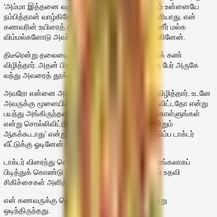
‘அம்மா இத்தனை வருடங்களாக நாங்கள் இருவரும் உன்னையே
நம்பித்தான் வாழ்கிறோம். நீ என்ன செய்வாயோ தெரியாது. என்
கணவரின் உயிரைத் திருப்பிக் கொடு’ என்று கண்ணீர் மல்க
விம்மல்களோடு அவர் உடலை என் கைகளால் உலுக்கினேன்.
திடீரென்று தலையை ஒரு சிலிர்ப்பு சிலிர்த்து விட்டுக் கண்
விழித்தார். அதன் பிறகே என் சத்தம் கேட்டு நான்கு பேர் அருகே
வந்து அவரைத் தூக்கினார்கள்.
அவரோ என்னை அடையாளம் தெரியாதவர் போல விழித்தார். உடனே
அவருக்கு மூளையில் அடிபட்டு ஞாபக சக்தி போய் விட்டதோ என்று
பயந்து அங்கிருந்தவர்களிடம் இவரைப் பார்த்துக் கொள்ளுங்கள்
என்று சொல்லிவிட்டு ‘அம்மா என் கணவருக்கு ஒன்றும்
ஆகக்கூடாது’ என்று கத்திக் கொண்டு எங்கள் குடும்ப டாக்டர்
வீட்டுக்கு ஓடினேன்.
டாக்டர் விரைந்து சென்று என் கணவரைக் கைத்தாங்கலாகப்
பிடித்துக் கொண்டு வீட்டில் படுக்க வைத்தார். முதல் உதவி
சிகிச்சைகள் அளித்தார்.
என் கணவருக்கு நெஞ்சின் மேல் உள்ள எலும்பு ஒன்று
ஒடிந்திருந்தது.