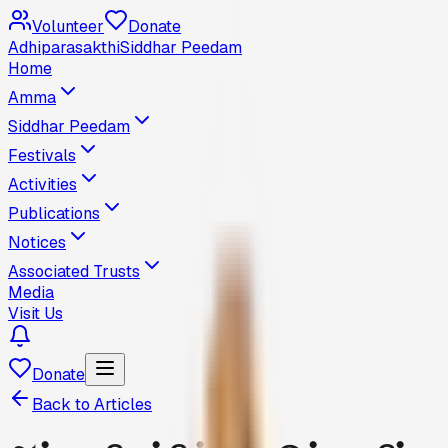
Volunteer
Donate
Adhiparasakthi
Siddhar Peedam
Home
Amma
Siddhar Peedam
Festivals
Activities
Publications
Notices
Associated Trusts
Media
Visit Us
Donate
Back to Articles