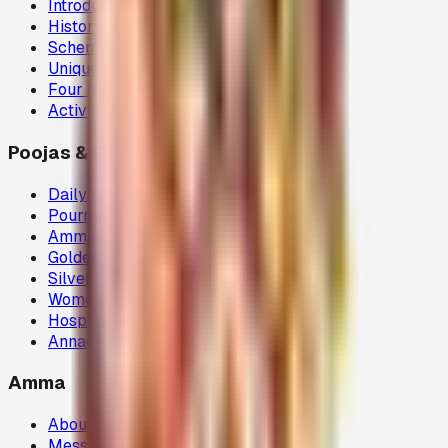
Introduction
History
Schema
Uniqueness
Four Ideals
Activities
Poojas & Donations
Daily Abhisegam
Pournami Velaku Poojai
Ammavasai Velvi
Golden Chariot
Silver Chariot
Women Welfare (80G)
Hospital Donations (80G)
Annadhanam (80G)
Amma
About Amma
Message