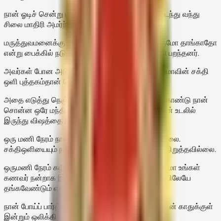
நான் ஓடிச் சென்று பார்ப்பதற்குள் அவரே வீட்டிற்கு நடந்து வந்து
சிலை மாதிரி அமர்ந்து கொண்டார்.
மருத்துவமனைக்கு எடுத்துச் செல்வதற்குள் தாங்குமோ தாங்காதோ
என்று பைக்கில் நடுவில் உட்கார வைத்துக் கொண்டு பறந்தனர்.
அவர்கள் போன அடுத்த நிமிடம் என் கண்ணில் அம்மாவின் சக்தி
ஒளி புத்தகம்தான் தென்பட்டது.
அதை எடுத்து நெஞ்சில் பிடித்து கண்ணை மூடிக் கொண்டு நான்
சொன்ன ஒரே மந்திரம், ‘அம்மா! தாயே! என் கணவரின் உடலில்
இருந்து விஷத்தை இறக்கு’ என்பது மட்டுமே.
ஒரு மணி நேரம் நான் மூடிய கண்ணைத் திறக்கவில்லை.
சக்திஒளியையும் நான் விடவில்லை. மந்திரத்தையும் நிறுத்தவில்லை.
ஒருமணி நேரம் கழித்து ஓர் ஆள் ஓடி வருகிறார். ‘அம்மா உங்கள்
கணவர் நன்றாக இருக்கிறார்! இரவு மருத்துவமனையிலேயே
தங்கவேண்டும் என்கிறார்கள், வாருங்கள்’ என்றார்.
நான் போய்ப் பார்த்தபோது என் கணவர் சொன்னது என் காதுக்குள்
இன்றும் ஒலிக்கிறது.